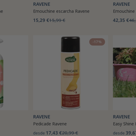
RAVENE
RAVENE
ne
Emouchine escarcha Ravene
Emouchine 
15,29 €
15,99 €
42,35 €
46,
-17%
RAVENE
RAVENE
T
Pedicade Ravene
Easy Shine
17,43 €
20,99 €
39,6
desde
desde