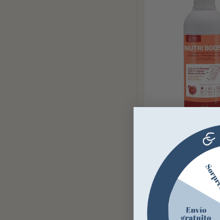
RAVENE
Nutri-Boost Ravene
19,99 €