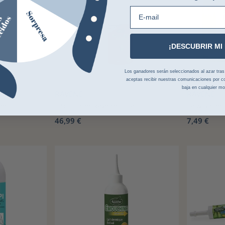
E-mail
¡DESCUBRIR MI
Los ganadores serán seleccionados al azar tras la
aceptas recibir nuestras comunicaciones por co
baja en cualquier m
RAVENE
RAVENE
ne
Emouchine Ravene Total
Easy Shine
46,99 €
7,49 €