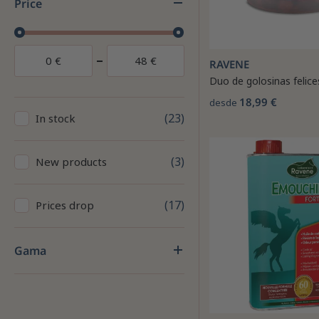
Price
0
€
48
€
RAVENE
Duo de golosinas felic
18,99 €
desde
23
In stock
3
New products
17
Prices drop
Gama