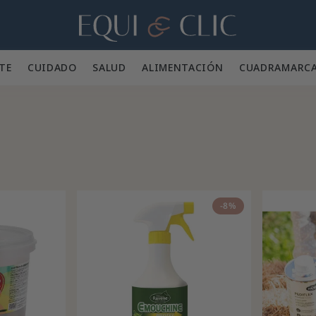
Hogar
TE 👕
CUIDADO 🪮
SALUD ✨
ALIMENTACIÓN 🥕
CUADRA
MARC
-8%