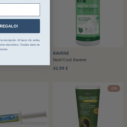
 REGALO!
 inscripción. Al hacer clic arriba,
rreo electrónico. Puedes darte de
omento.
RAVENE
 Ravene Wipe
Nutri'Cool Ravene
42,99 €
-2%