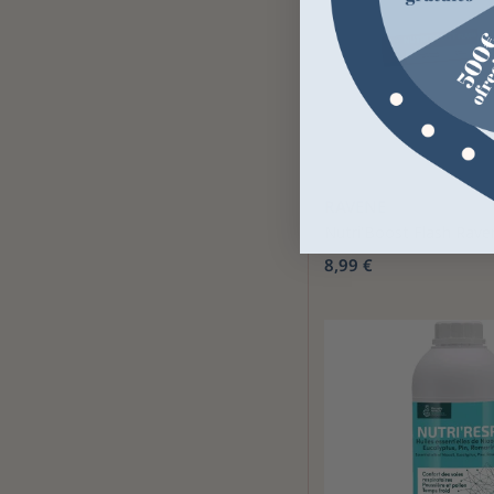
RAVENE
Nutri'Boost Flash Rave
8,99 €