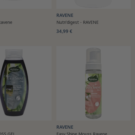
RAVENE
 Ravene
Nutri'digest - RAVENE
34,99 €
RAVENE
OSS GEL
Easy Shine Mouss Ravene