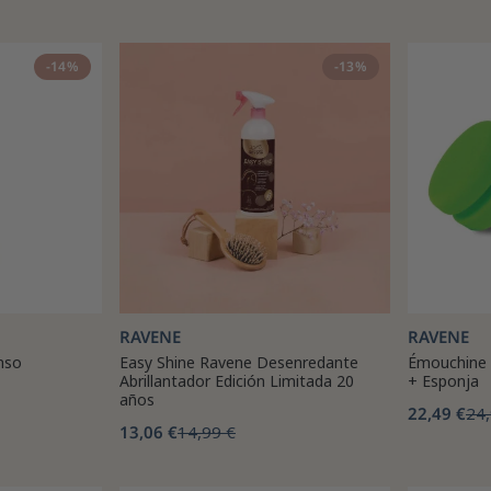
-14%
-13%
RAVENE
RAVENE
nso
Easy Shine Ravene Desenredante
Émouchine 
Abrillantador Edición Limitada 20
+ Esponja
años
22,49 €
24,
13,06 €
14,99 €