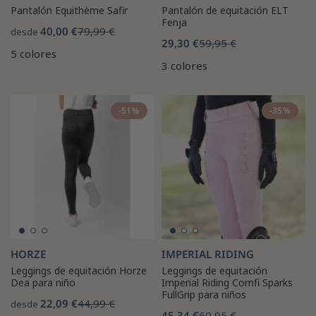
Pantalón Equithème Safir
Pantalón de equitación ELT
Fenja
40,00 €
79,99 €
desde
29,30 €
59,95 €
5 colores
3 colores
-51%
-35%
HORZE
IMPERIAL RIDING
Leggings de equitación Horze
Leggings de equitación
Dea para niño
Imperial Riding Comfi Sparks
FullGrip para niños
22,09 €
44,99 €
desde
45,34 €
69,95 €