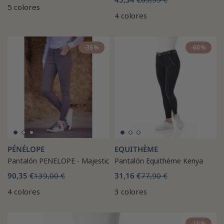
5 colores
4 colores
-35%
-60%
PÉNÉLOPE
EQUITHÈME
Pantalón PENELOPE - Majestic
Pantalón Equithème Kenya
90,35 €
139,00 €
31,16 €
77,90 €
4 colores
3 colores
-16%