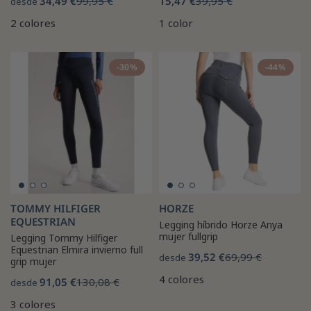
34,49 €
99,95 €
15,47 €
39,95 €
desde
2 colores
1 color
-30%
-44%
TOMMY HILFIGER
HORZE
EQUESTRIAN
Legging híbrido Horze Anya
mujer fullgrip
Legging Tommy Hilfiger
Equestrian Elmira invierno full
39,52 €
69,99 €
desde
grip mujer
4 colores
91,05 €
130,08 €
desde
3 colores