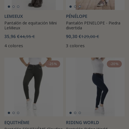
LEMIEUX
PÉNÉLOPE
Pantalón de equitación Mini
Pantalón PENELOPE - Piedra
LeMieux
divertida
35,96 €
44,95 €
90,30 €
129,00 €
4 colores
3 colores
-25%
-20%
EQUITHÈME
RIDING WORLD