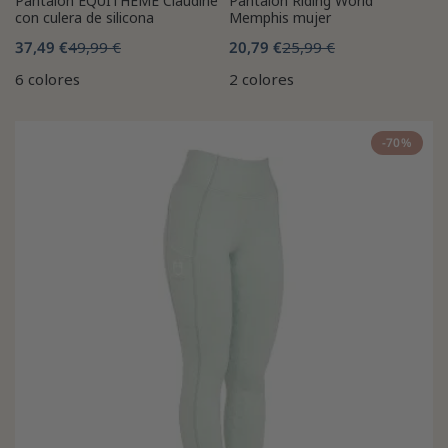
Pantalón EQUITHÈME Claudine
Pantalón Riding World
con culera de silicona
Memphis mujer
37,49 €
49,99 €
20,79 €
25,99 €
6 colores
2 colores
-70%