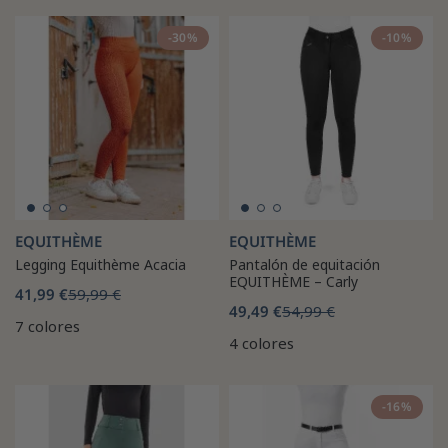
-30%
-10%
EQUITHÈME
EQUITHÈME
Legging Equithème Acacia
Pantalón de equitación
EQUITHÈME – Carly
41,99 €
59,99 €
49,49 €
54,99 €
7 colores
4 colores
-16%