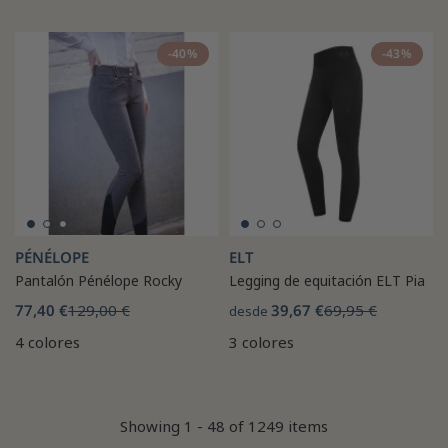
-40%
-43%
PÉNÉLOPE
ELT
Pantalón Pénélope Rocky
Legging de equitación ELT Pia
77,40 €
129,00 €
39,67 €
69,95 €
desde
4 colores
3 colores
Showing 1 - 48 of 1249 items