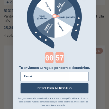
RIDING WORLD
ELT
Pantalón Riding World Agadir
Legging de equitación ELT Ella
niño
37,57 €
49,95 €
desde
25,24 €
29,99 €
6 colores
4 colores
-47%
Countdown ends in:
Te enviamos tu regalo por correo electrónico:
E-mail
¡DESCUBRIR MI REGALO!
Los ganadores serán seleccionados al azar tras la inscripción. Al hacer clic arriba,
aceptas recibir nuestras comunicaciones por correo electrónico. Puedes darte de
baja en cualquier momento.