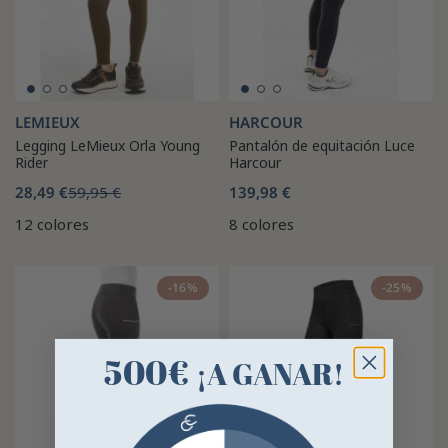
LEMIEUX
HARCOUR
Legging LeMieux Orla Young
Pantalón de equitación Luce
Rider
Harcour
28,49 €
59,95 €
139,98 €
12 colores
8 colores
-16%
-25%
500€
¡A GANAR!