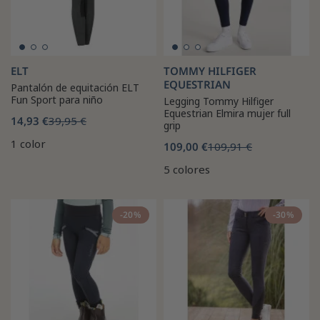
ELT
TOMMY HILFIGER
EQUESTRIAN
Pantalón de equitación ELT
Fun Sport para niño
Legging Tommy Hilfiger
Equestrian Elmira mujer full
14,93 €
39,95 €
grip
1 color
109,00 €
109,91 €
5 colores
-20%
-30%