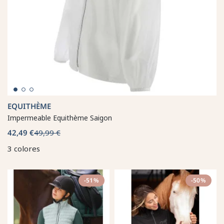
EQUITHÈME
Impermeable Equithème Saigon
42,49 €
49,99 €
3 colores
-51%
-50%