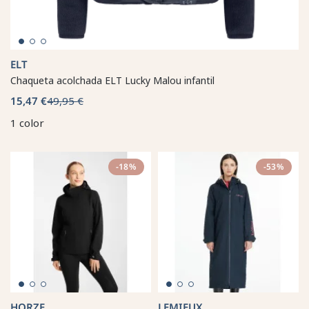
ELT
Chaqueta acolchada ELT Lucky Malou infantil
15,47 €
49,95 €
1 color
-18%
-53%
HORZE
LEMIEUX