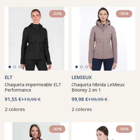
-24%
-50%
ELT
LEMIEUX
Chaqueta impermeable ELT
Chaqueta híbrida LeMieux
Performance
Brioney 2 en 1
91,55 €
119,95 €
99,98 €
199,95 €
2 colores
2 colores
-40%
-50%