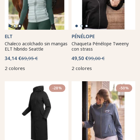
ELT
PÉNÉLOPE
Chaleco acolchado sin mangas
Chaqueta Pénélope Tweeny
ELT híbrido Seattle
con strass
34,14 €
69,95 €
49,50 €
99,00 €
2 colores
2 colores
-28%
-50%