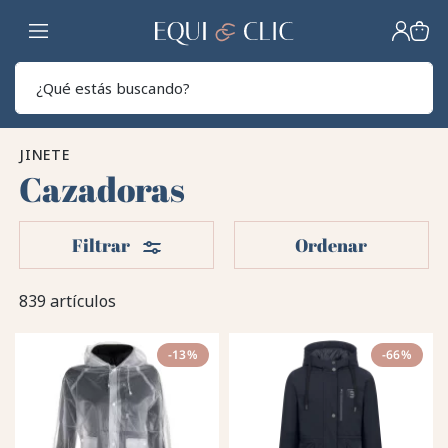
Hogar
Sear
JINETE
Cazadoras
Filtros
Filtrar
Ordenar
839 artículos
-13%
-66%