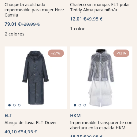
Chaqueta acolchada
Chaleco sin mangas ELT polar
impermeable para mujer Horz
Teddy Alma para niño/a
Camila
12,01 €
49,95 €
79,01 €
129,99 €
1 color
2 colores
-27%
-12%
ELT
HKM
Abrigo de lluvia ELT Dover
Impermeable transparente con
abertura en la espalda HKM
40,10 €
54,95 €
18,35 €
20,95 €