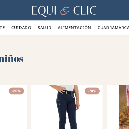
Hogar
TE 👕
CUIDADO 🪮
SALUD ✨
ALIMENTACIÓN 🥕
CUADRA
MARC
niños
-80%
-70%