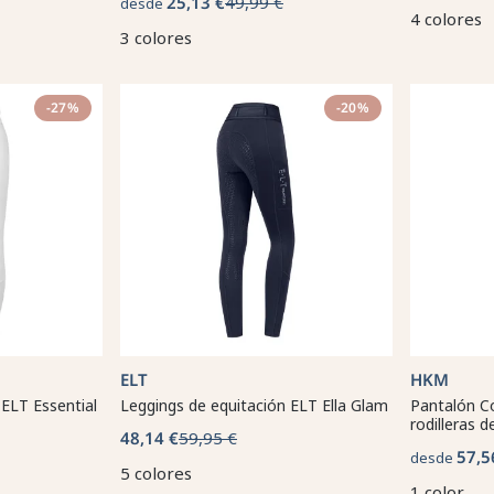
25,13 €
49,99 €
desde
4 colores
3 colores
-27%
-20%
ELT
HKM
 ELT Essential
Leggings de equitación ELT Ella Glam
Pantalón Co
rodilleras 
48,14 €
59,95 €
57,5
desde
5 colores
1 color