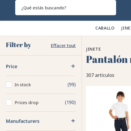
Search
CABALLO 🐎
JINE
Filter by
Effacer tout
JINETE
Pantalón 
Price
307 artículos
99
In stock
190
Prices drop
Manufacturers