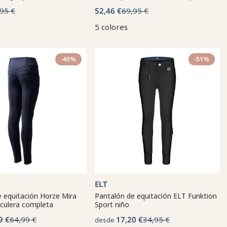
95 €
52,46 €
69,95 €
5 colores
-40%
-51%
ELT
 equitación Horze Mira
Pantalón de equitación ELT Funktion
n culera completa
Sport niño
9 €
64,99 €
17,20 €
34,95 €
desde