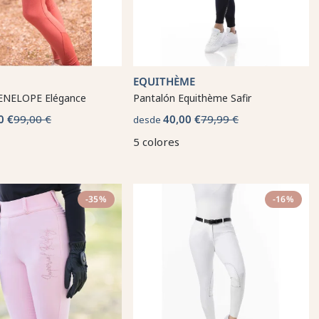
EQUITHÈME
ENELOPE Elégance
Pantalón Equithème Safir
0 €
99,00 €
40,00 €
79,99 €
desde
5 colores
-35%
-16%