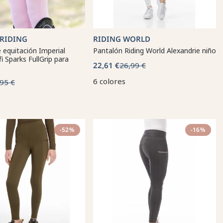
 RIDING
RIDING WORLD
 equitación Imperial
Pantalón Riding World Alexandrie niño
i Sparks FullGrip para
22,61 €
26,99 €
6 colores
95 €
-52%
-16%