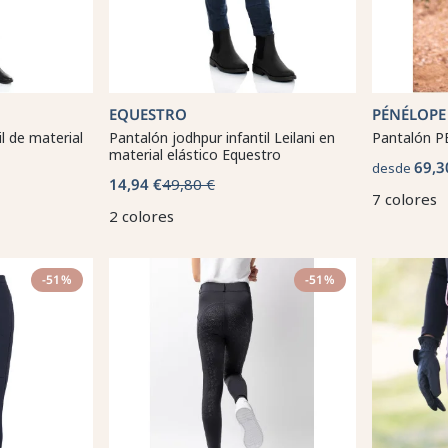
EQUESTRO
PÉNÉLOPE
l de material
Pantalón jodhpur infantil Leilani en
Pantalón P
material elástico Equestro
69,3
desde
14,94 €
49,80 €
7 colores
2 colores
-51%
-51%