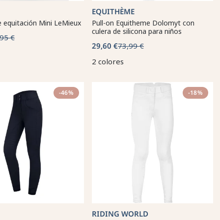
EQUITHÈME
 equitación Mini LeMieux
Pull-on Equitheme Dolomyt con
culera de silicona para niños
95 €
29,60 €
73,99 €
2 colores
-46%
-18%
RIDING WORLD