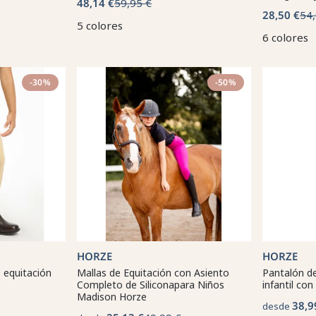
48,14 €
59,95 €
28,50 €
54,
5 colores
6 colores
-30%
-50%
HORZE
HORZE
 equitación
Mallas de Equitación con Asiento
Pantalón de
Completo de Siliconapara Niños
infantil co
Madison Horze
38,9
desde