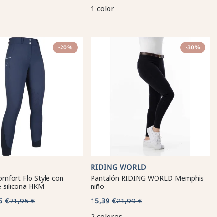
1 color
-20%
-30%
RIDING WORLD
mfort Flo Style con
Pantalón RIDING WORLD Memphis
de silicona HKM
niño
6 €
71,95 €
15,39 €
21,99 €
2 colores