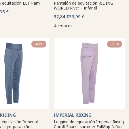
e equitación ELT Pam
Pantalón de equitación RIDING
WORLD River – Infantil
95 €
32,84 €
39,99 €
4 colores
-48%
-25%
 RIDING
IMPERIAL RIDING
 equitación Imperial
Legging de equitación Imperial Riding
y Light para niños
Comfi Sparks summer FullGrip Niños