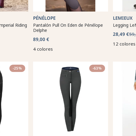
PÉNÉLOPE
LEMIEUX
mperial Riding
Pantalón Pull On Eden de Pénélope
Legging Le
Delphe
28,49 €
59,
89,00 €
12 colores
4 colores
-25%
-63%