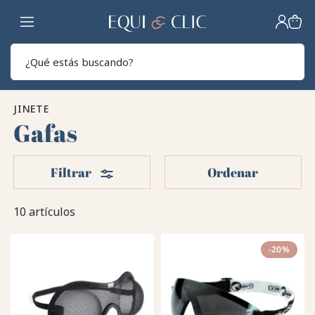
Hogar
Sear
JINETE
Gafas
Filtros
Filtrar
Ordenar
10 artículos
-20%