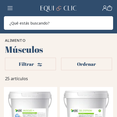
Hogar
Sear
ALIMENTO
Músculos
Filtros
Filtrar
Ordenar
25 artículos