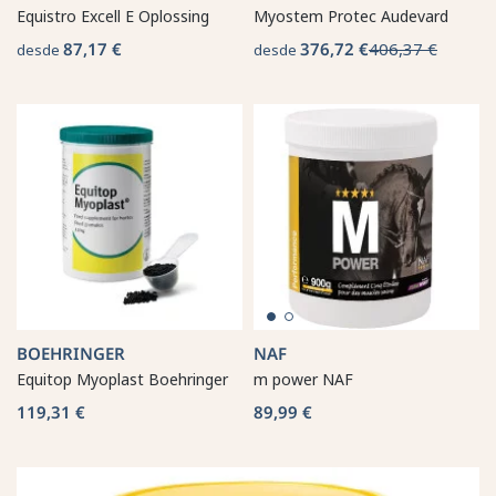
Equistro Excell E Oplossing
Myostem Protec Audevard
87,17 €
376,72 €
406,37 €
desde
desde
BOEHRINGER
NAF
Equitop Myoplast Boehringer
m power NAF
119,31 €
89,99 €