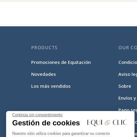
PRODUCTS
OUR C
Promociones de Equitación
Condici
Novedades
Aviso le
Los más vendidos
Sobre
Envíos y
Pago se
Continúa sin consentimiento
Gestión de cookies
Equi-Cli
Mapa del
Nuestro sitio utiliza cookies para garantizar su correcto