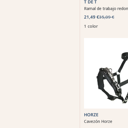
T DE T
Ramal de trabajo redo
21,49 €
35,09 €
1 color
HORZE
Cavezón Horze