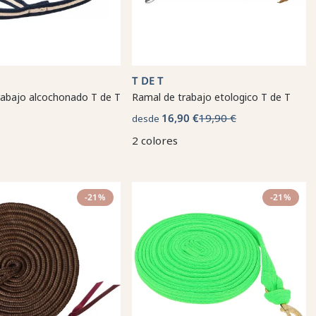
T DE T
rabajo alcochonado T de T
Ramal de trabajo etologico T de T
16,90 €
19,90 €
desde
2 colores
-21%
-21%