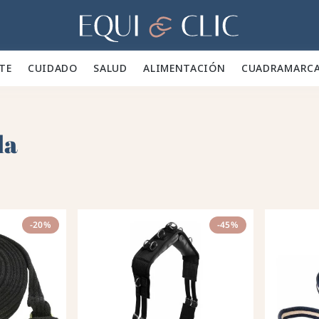
Hogar
TE 👕
CUIDADO 🪮
SALUD ✨
ALIMENTACIÓN 🥕
CUADRA
MARC
da
-20%
-45%