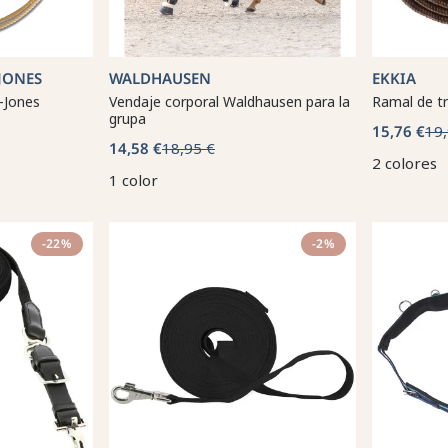
JONES
WALDHAUSEN
EKKIA
-Jones
Vendaje corporal Waldhausen para la
Ramal de t
grupa
15,76 €
19,
14,58 €
18,95 €
2 colores
1 color
-22%
-2%