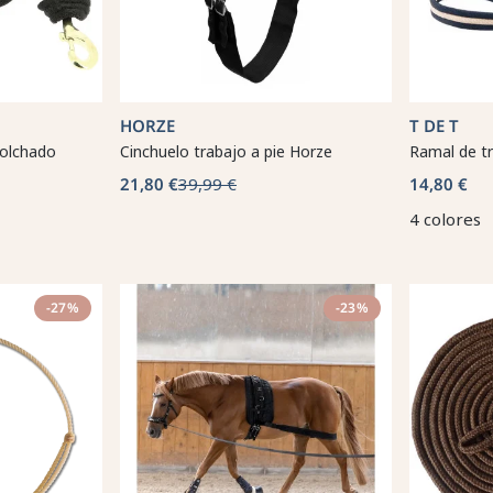
HORZE
T DE T
colchado
Cinchuelo trabajo a pie Horze
Ramal de t
21,80 €
39,99 €
14,80 €
4 colores
-27%
-23%