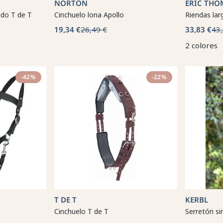
NORTON
ERIC THO
ndo T de T
Cinchuelo lona Apollo
Riendas lar
19,34 €
26,49 €
33,83 €
43,
2 colores
-42%
-22%
T DE T
KERBL
Cinchuelo T de T
Serretón si