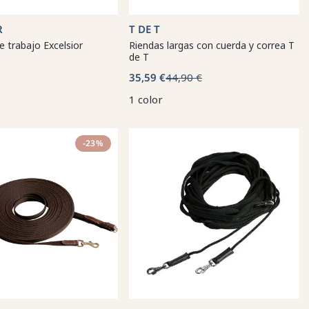
R
T DE T
e trabajo Excelsior
Riendas largas con cuerda y correa T
de T
35,59 €
44,90 €
1 color
-23%