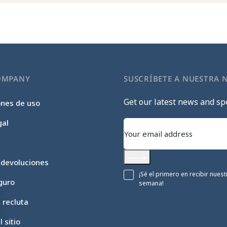
OMPANY
SUSCRÍBETE A NUESTRA 
Get our latest news and spe
ones de uso
gal
 devoluciones
Subscribe
¡Sé el primero en recibir nue
guro
semana!
c recluta
 sitio