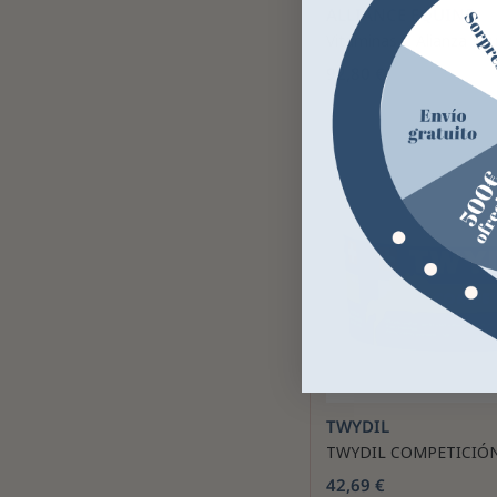
ALLIANCE EQUINE
Vitaminas C Alianza Equ
92,80 €
TWYDIL
TWYDIL COMPETICIÓ
42,69 €