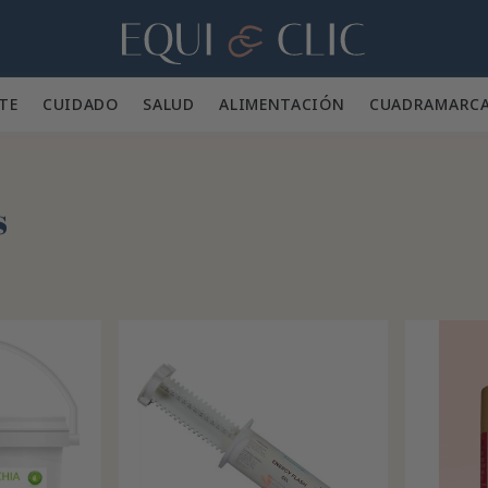
Hogar
TE 👕
CUIDADO 🪮
SALUD ✨
ALIMENTACIÓN 🥕
CUADRA
MARC
s