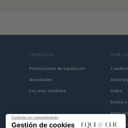
PRODUCTS
OUR C
Promociones de Equitación
Condici
Novedades
Aviso le
Los más vendidos
Sobre
Envíos y
Pago se
Continúa sin consentimiento
Gestión de cookies
Equi-Cli