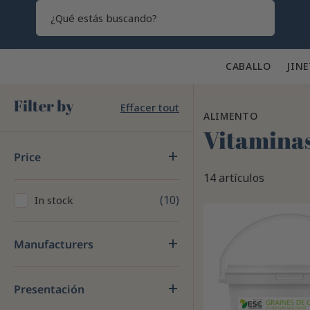
Search
CABALLO 🐎
JINE
Filter by
Effacer tout
ALIMENTO
Vitamina
Price
14 artículos
10
In stock
Manufacturers
Presentación