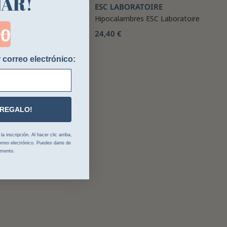
NAR!
ESC LABORATOIRE
so
Hipocalambres ESC Laboratoire
ntdown ends in:
7 €
24,40 €
 correo electrónico:
 REGALO!
 inscripción. Al hacer clic arriba,
rreo electrónico. Puedes darte de
omento.