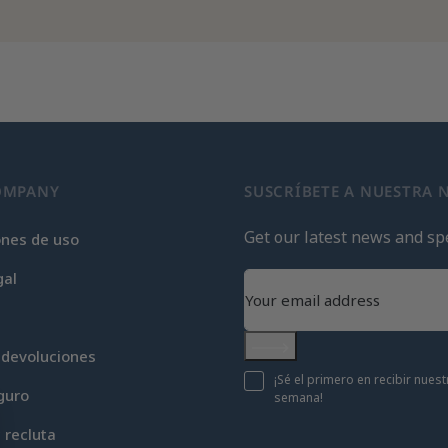
OMPANY
SUSCRÍBETE A NUESTRA 
Get our latest news and spe
ones de uso
gal
 devoluciones
Subscribe
¡Sé el primero en recibir nue
guro
semana!
c recluta