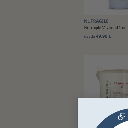
NUTRAGILE
Nutragile Vitalidad Inm
49,90 €
desde