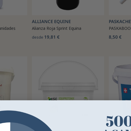
ALLIANCE EQUINE
PASKACHE
unidades
Alianza Roja Sprint Equina
PASKABOOS
19,81 €
8,50 €
desde
50