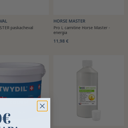
VAL
HORSE MASTER
TER paskacheval
Pro L carnitine Horse Master -
energia
11,98 €
0€