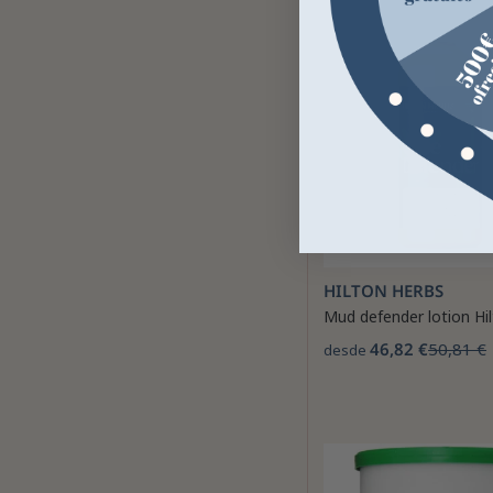
HILTON HERBS
Mud defender lotion Hi
46,82 €
50,81 €
desde