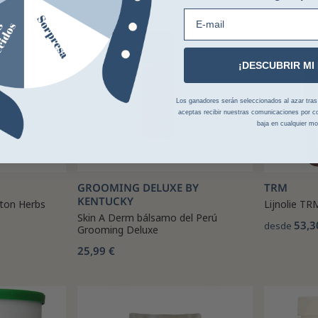
-8%
E-mail
¡DESCUBRIR MI
Los ganadores serán seleccionados al azar tras la
aceptas recibir nuestras comunicaciones por co
baja en cualquier m
GROOMING DELUXE BY
TRM
KENTUCKY
lton Herbs
Lijnolie TR
Skin A Derm bálsamo del Perú
53,3
desde
Grooming Deluxe
25,99 €