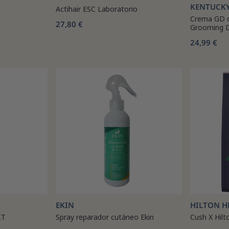
KENTUCK
Actihair ESC Laboratorio
Crema GD co
27,80 €
Grooming D
24,99 €
EKIN
HILTON H
IT
Spray reparador cutáneo Ekin
Cush X Hilt