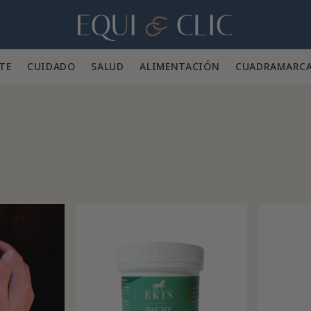
Hogar
TE 👕
CUIDADO 🪮
SALUD ✨
ALIMENTACIÓN 🥕
CUADRA
MARC