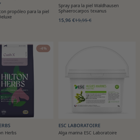
Y
Spray para la piel Waldhausen
Sphaerocarpos texanus
n propóleo para la piel
eluxe
15,96 €
19,95 €
-4%
ERBS
ESC LABORATOIRE
on Herbs
Alga marina ESC Laboratoire