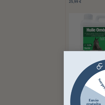
25,99 €
NAF
Aceite Omega NAF
55,50 €
desde