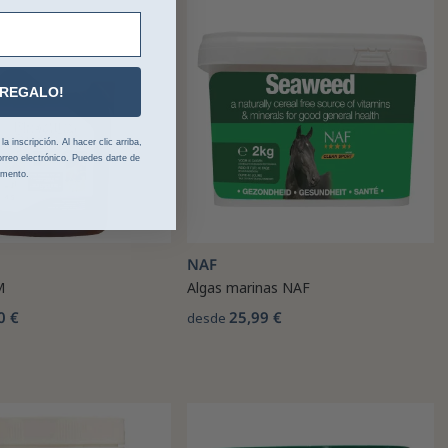
 REGALO!
 inscripción. Al hacer clic arriba,
rreo electrónico. Puedes darte de
omento.
NAF
M
Algas marinas NAF
0 €
25,99 €
desde