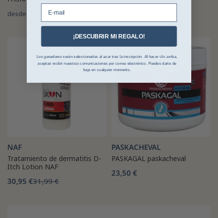
E-mail
40,00 €
16,12 €
desde
¡DESCUBRIR MI REGALO!
-3%
Los ganadores serán seleccionados al azar tras la inscripción. Al hacer clic arriba,
aceptas recibir nuestras comunicaciones por correo electrónico. Puedes darte de
baja en cualquier momento.
NAF
PASKACHEVAL
Tratamiento de dermatitis D-
PASKAGAL paskacheval
Itch Lotion NAF
23,50 €
30,95 €
31,99 €