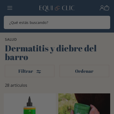
Hogar
Sear
SALUD
Dermatitis y diebre del
barro
Filtros
Filtrar
Ordenar
28 artículos