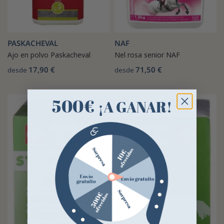
PASKACHEVAL
NAF
Ajo en polvo Paskacheval
Nel rosa senior NAF
17,90 €
71,50 €
desde
desde
500€
¡A GANAR!