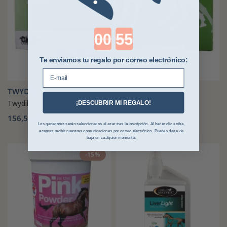
Countdown ends in:
Te enviamos tu regalo por correo electrónico:
E-mail
TWYDIL
Twydil Stomacare
¡DESCUBRIR MI REGALO!
156,54 €
Los ganadores serán seleccionados al azar tras la inscripción. Al hacer clic arriba,
aceptas recibir nuestras comunicaciones por correo electrónico. Puedes darte de
baja en cualquier momento.
-15%