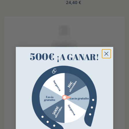
24,40 €
500€
¡A GANAR!