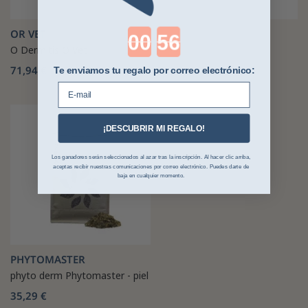
Countdown ends in:
OR VET
O Dermitis O Vet
71,94 €
Te enviamos tu regalo por correo electrónico:
E-mail
¡DESCUBRIR MI REGALO!
Los ganadores serán seleccionados al azar tras la inscripción. Al hacer clic arriba,
aceptas recibir nuestras comunicaciones por correo electrónico. Puedes darte de
baja en cualquier momento.
PHYTOMASTER
phyto derm Phytomaster - piel
35,29 €