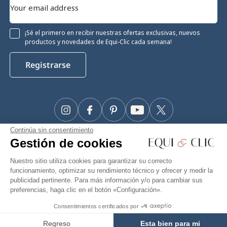
¡Sé el primero en recibir nuestras ofertas exclusivas, nuevos
productos y novedades de Equi-Clic cada semana!
Registrarse
Instagram
Facebook
Pinterest
YouTube
Twitter
Continúa sin consentimiento
#Makeyourhorseapriority
Gestión de cookies
🫶
Nuestro sitio utiliza cookies para garantizar su correcto
funcionamiento, optimizar su rendimiento técnico y ofrecer y medir la
publicidad pertinente. Para más información y/o para cambiar sus
preferencias, haga clic en el botón «Configuración».
Equiclic © 2026
Consentimientos certificados por
Gestión de cookies
Regreso
Esta bien para mi