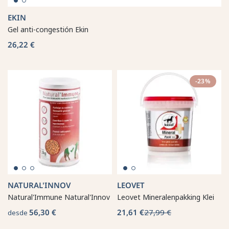
EKIN
Gel anti-congestión Ekin
26,22 €
-23%
NATURAL'INNOV
LEOVET
Natural'Immune Natural'Innov
Leovet Mineralenpakking Klei
56,30 €
21,61 €
27,99 €
desde