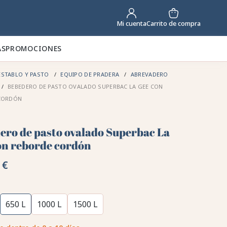
Carrito de compra
Mi cuenta
AS
PROMOCIONES
STABLO Y PASTO
EQUIPO DE PRADERA
ABREVADERO
BEBEDERO DE PASTO OVALADO SUPERBAC LA GEE CON
CORDÓN
ero de pasto ovalado Superbac La
on reborde cordón
 €
650 L
1000 L
1500 L