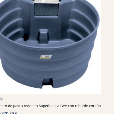
ÉE
ero de pasto redondo Superbac La Gee con reborde cordón
370,20 €
e