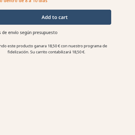
o dentro de 8 a 10 días
Add to cart
 de envío según presupuesto
do este producto ganara
18,50 €
con nuestro programa de
fidelización. Su carrito contabilizará
18,50 €
.