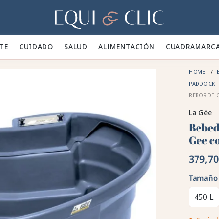
Hogar
TE 👕
CUIDADO 🪮
SALUD ✨
ALIMENTACIÓN 🥕
CUADRA
MARC
HOME
E
PADDOCK
REBORDE 
La Gée
Bebed
Gee c
379,70
Tamaño
450 L