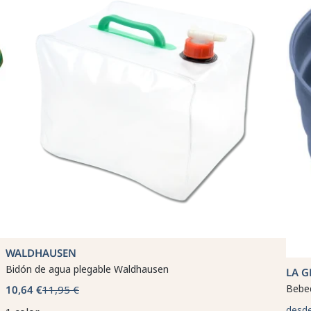
WALDHAUSEN
Bidón de agua plegable Waldhausen
LA G
Bebed
10,64 €
11,95 €
desd