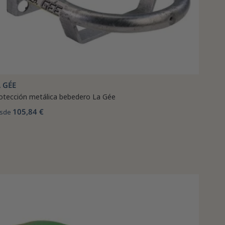
 GÉE
otección metálica bebedero La Gée
105,84 €
sde