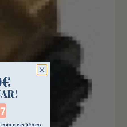
0€
NAR!
ntdown ends in:
 correo electrónico: