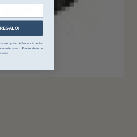
 REGALO!
 inscripción. Al hacer clic arriba,
rreo electrónico. Puedes darte de
omento.