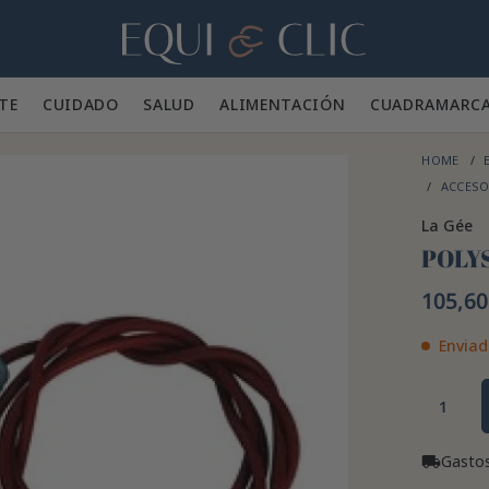
Hogar
TE 👕
CUIDADO 🪮
SALUD ✨
ALIMENTACIÓN 🥕
CUADRA
MARC
HOME
E
ACCESO
La Gée
POLY
105,60
Enviad
Gastos
local_shipping