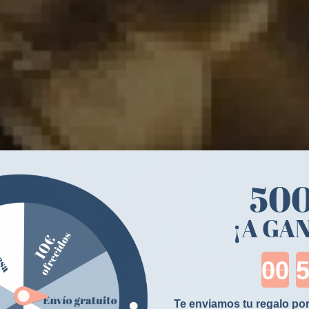
50
¡A GA
Cou
Te enviamos tu regalo por