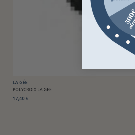
LA GÉE
POLYCROIX LA GEE
17,40 €