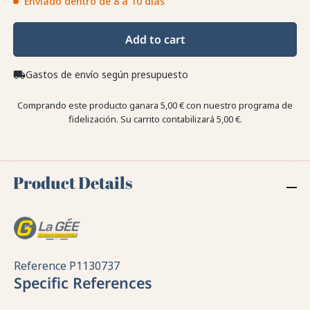
Enviado dentro de 8 a 10 días
Add to cart
Gastos de envío según presupuesto
local_shipping
Comprando este producto ganara
5,00 €
con nuestro programa de
fidelización. Su carrito contabilizará
5,00 €
.
Product Details
Reference
P1130737
Specific References