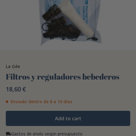
La Gée
Filtros y reguladores bebederos
18,60 €
Enviado dentro de 8 a 10 días
Add to cart
Gastos de envío según presupuesto
local_shipping