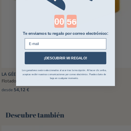
Countdown ends in:
Te enviamos tu regalo por correo electrónico:
E-mail
¡DESCUBRIR MI REGALO!
Los ganadores serán seleccionados al azar tras la inscripción. Al hacer clic arriba,
LA GÉE
aceptas recibir nuestras comunicaciones por correo electrónico. Puedes darte de
baja en cualquier momento.
Flotador para bebedero La Gee
54,12 €
desde
Descubre también 🌻