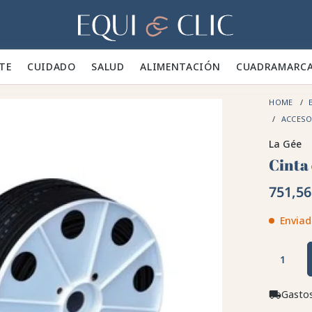
Hogar
TE 👕
CUIDADO 🪮
SALUD ✨
ALIMENTACIÓN 🥕
CUADRA
MARC
HOME
E
ACCESO
La Gée
Cinta
751,56
Enviad
Gastos
local_shipping