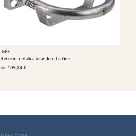
 GÉE
otección metálica bebedero La Gée
105,84 €
sde