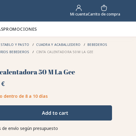
Carrito de compra
Mi cuenta
AS
PROMOCIONES
STABLO Y PASTO
CUADRA Y ACABALLEDERO
BEBEDEROS
RIOS BEBEDEROS
CINTA CALENTADORA 50 M LA GEE
 calentadora 50 M La Gee
 €
o dentro de 8 a 10 días
Add to cart
 de envío según presupuesto