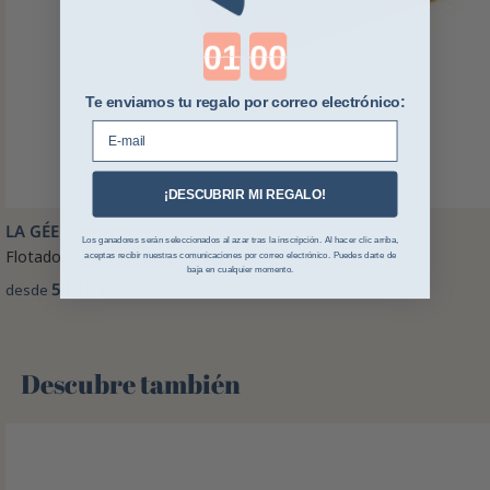
Countdown ends in:
Te enviamos tu regalo por correo electrónico:
E-mail
¡DESCUBRIR MI REGALO!
LA GÉE
Los ganadores serán seleccionados al azar tras la inscripción. Al hacer clic arriba,
Flotador para bebedero La Gee
aceptas recibir nuestras comunicaciones por correo electrónico. Puedes darte de
baja en cualquier momento.
54,12 €
desde
Descubre también 🌻