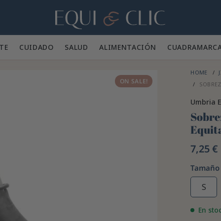
Hogar
TE 👕
CUIDADO 🪮
SALUD ✨
ALIMENTACIÓN 🥕
CUADRA
MARC
HOME
J
ON SALE!
SOBREZ
Umbria E
Sobre
Equit
7,25 €
Tamaño
S
En sto