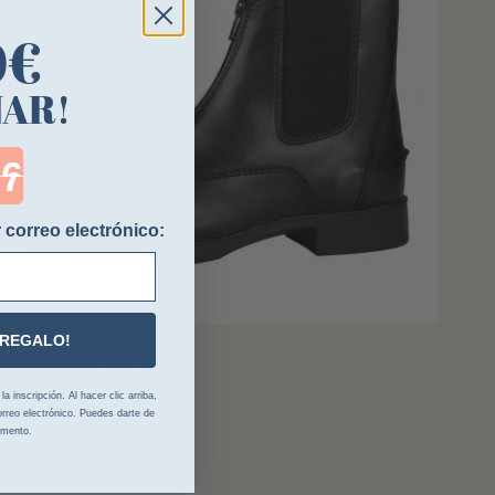
0€
NAR!
ntdown ends in:
 correo electrónico:
 REGALO!
DE T
tines Andrea T de T
 inscripción. Al hacer clic arriba,
,51 €
78,90 €
rreo electrónico. Puedes darte de
omento.
color