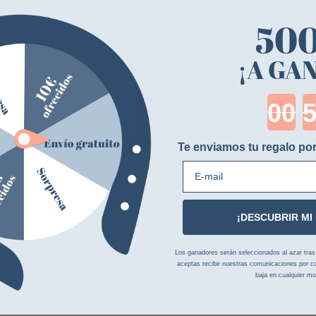
50
¡A GA
Cou
Te enviamos tu regalo por
E-mail
¡DESCUBRIR MI
T DE T
T 
Polainas Mini Chaps Vivaldi Cuero Granulado T de T
Bo
Los ganadores serán seleccionados al azar tras la
37,74 €
62,90 €
35
desde
aceptas recibir nuestras comunicaciones por co
baja en cualquier m
2 colores
1 