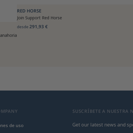
RED HORSE
Join Support Red Horse
291,93 €
desde
zanahoria
OMPANY
SUSCRÍBETE A NUESTRA 
Get our latest news and spe
ones de uso