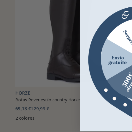
HORZE
Botas Rover estilo country Horze
69,13 €
129,99 €
2 colores