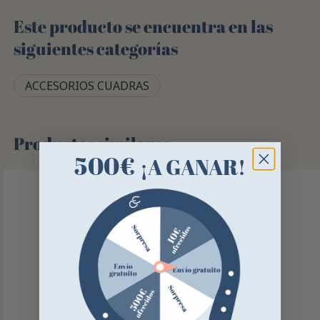
Este producto se encuentra en las
siguientes categorías
ACCESORIOS CUADRAS
Productos similares
500€
¡A GANAR!