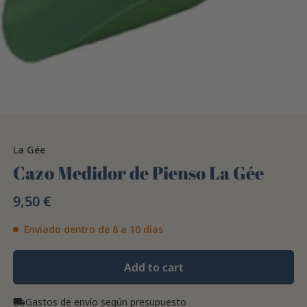
La Gée
Cazo Medidor de Pienso La Gée
9,50 €
Enviado dentro de 8 a 10 días
Add to cart
Gastos de envío según presupuesto
local_shipping