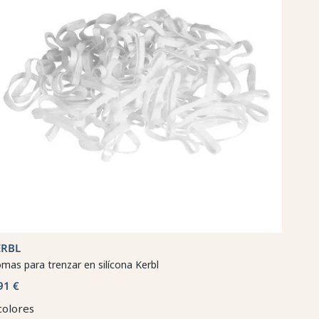
ERBL
mas para trenzar en silícona Kerbl
91 €
colores