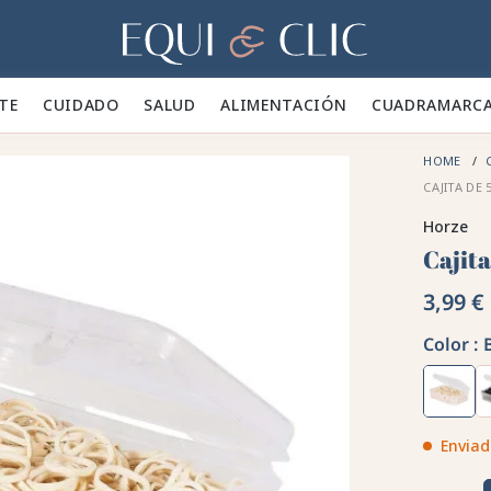
Hogar
TE 👕
CUIDADO 🪮
SALUD ✨
ALIMENTACIÓN 🥕
CUADRA
MARC
HOME
CAJITA DE
Horze
Cajit
3,99 €
Color :
Enviad