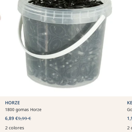
HORZE
K
1800 gomas Horze
Go
6,89 €
9,99 €
1,
2 colores
2 