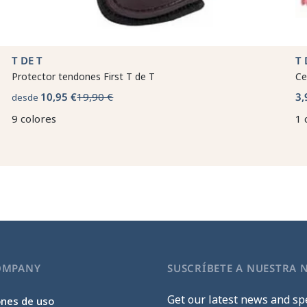
T DE T
T 
Protector tendones First T de T
Ce
10,95 €
19,90 €
3,
desde
9 colores
1 
OMPANY
SUSCRÍBETE A NUESTRA 
Get our latest news and spe
ones de uso