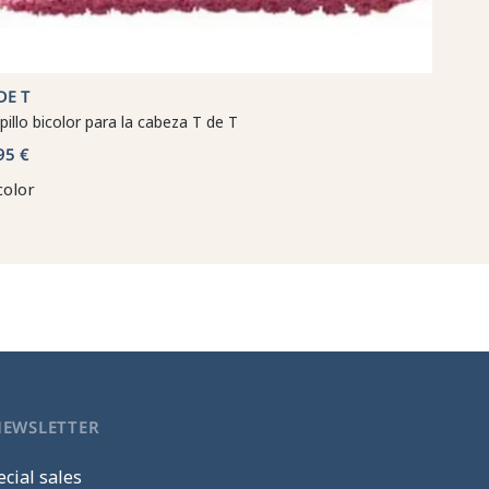
DE T
pillo bicolor para la cabeza T de T
95 €
color
NEWSLETTER
cial sales