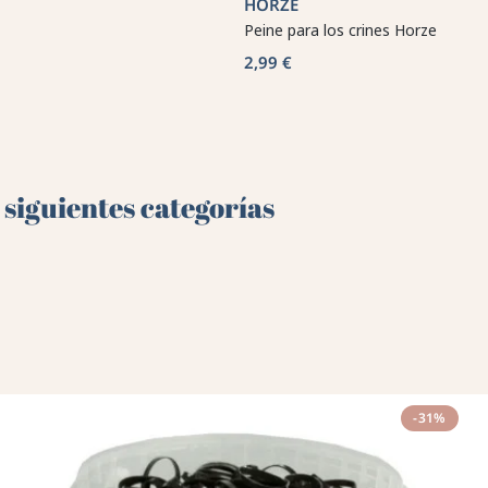
HORZE
Peine para los crines Horze
2,99 €
 siguientes categorías
-31%