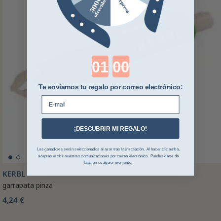
Countdown ends in:
Te enviamos tu regalo por correo electrónico:
E-mail
¡DESCUBRIR MI REGALO!
Los ganadores serán seleccionados al azar tras la inscripción. Al hacer clic arriba,
aceptas recibir nuestras comunicaciones por correo electrónico. Puedes darte de
baja en cualquier momento.
KERBL
garrapata pinza
4,24 €