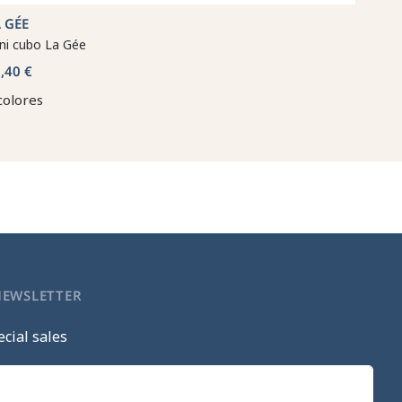
 GÉE
ni cubo La Gée
,40 €
colores
NEWSLETTER
cial sales