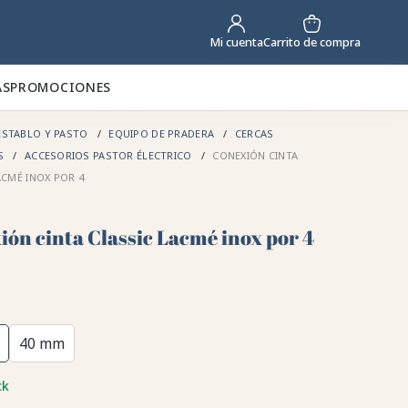
Carrito de compra
Mi cuenta
AS
PROMOCIONES
STABLO Y PASTO
EQUIPO DE PRADERA
CERCAS
AS
ACCESORIOS PASTOR ÉLECTRICO
CONEXIÓN CINTA
ACMÉ INOX POR 4
ión cinta Classic Lacmé inox por 4
40 mm
ck