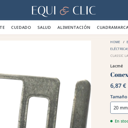
Hogar
TE 👕
CUIDADO 🪮
SALUD ✨
ALIMENTACIÓN 🥕
CUADRA
MARC
HOME
E
ELÉCTRIC
CLASSIC L
Lacmé
Conex
6,87 €
Tamaño
20 mm
En sto