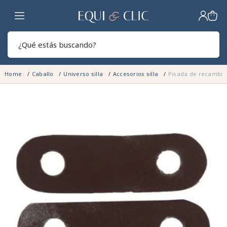
Hogar
Sear
Home
Caballo
Universo silla
Accesorios silla
Pisada de recambio