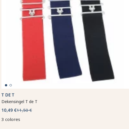
T DE T
Dekensingel T de T
10,49 €
11,50 €
3 colores