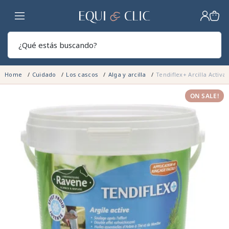
Hogar
Sear
Home
Cuidado
Los cascos
Alga y arcilla
Tendiflex+ Arcilla Activ
ON SALE!