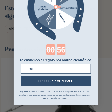
Este producto se encuentra en las
siguientes categorías
ANTEOJERA
Countdown ends in:
Productos similares
Te enviamos tu regalo por correo electrónico:
E-mail
¡DESCUBRIR MI REGALO!
Los ganadores serán seleccionados al azar tras la inscripción. Al hacer clic arriba,
aceptas recibir nuestras comunicaciones por correo electrónico. Puedes darte de
baja en cualquier momento.