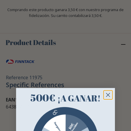
Comprando este producto ganara
3,50 €
con nuestro programa de
fidelización. Su carrito contabilizará
3,50 €
.
Product Details
Reference
11975
Specific References
500€
¡A GANAR!
EAN13
6438076005607