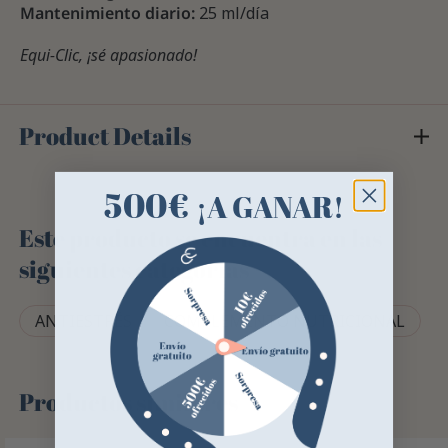
Mantenimiento diario:
25 ml/día
Equi-Clic, ¡sé apasionado!
Product Details
500€
¡A GANAR!
Este producto se encuentra en las
siguientes categorías
ANTIESTRÉS
COMPLEMENTO NUTRICIONAL
Productos similares