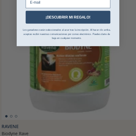
¡DESCUBRIR MI REGALO!
Los ganadores serán seleccionados al azar tras la inscripción. Al hacer clic arriba,
aceptas recibir nuestras comunicaciones por correo electrónico. Puedes darte de
baja en cualquier momento.
RAVENE
Biodyne Rave