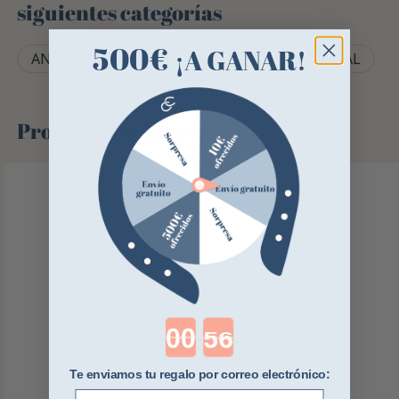
siguientes categorías
500€
¡A GANAR!
ANTIESTRÉS
COMPLEMENTO NUTRICIONAL
Productos similares
Countdown ends in:
Te enviamos tu regalo por correo electrónico:
E-mail