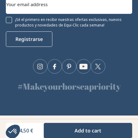
¡Sé el primero en recibir nuestras ofertas exclusivas, nuevos
productos y novedades de Equi-Clic cada semana!
Registrarse
Instagram
Facebook
Pinterest
YouTube
Twitter
#Makeyourhorseapriority
🫶
Equiclic © 2026
44,50 €
Add to cart
Gestión de cookies