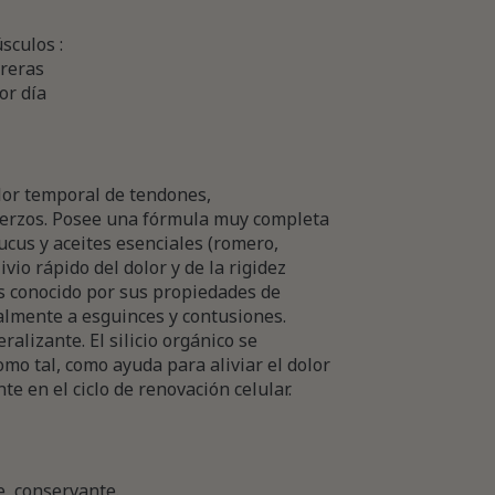
sculos :
rreras
or día
olor temporal de tendones,
uerzos. Posee una fórmula muy completa
fucus y aceites esenciales (romero,
ivio rápido del dolor y de la rigidez
 conocido por sus propiedades de
nalmente a esguinces y contusiones.
alizante. El silicio orgánico se
como tal, como ayuda para aliviar el dolor
e en el ciclo de renovación celular.
e, conservante.