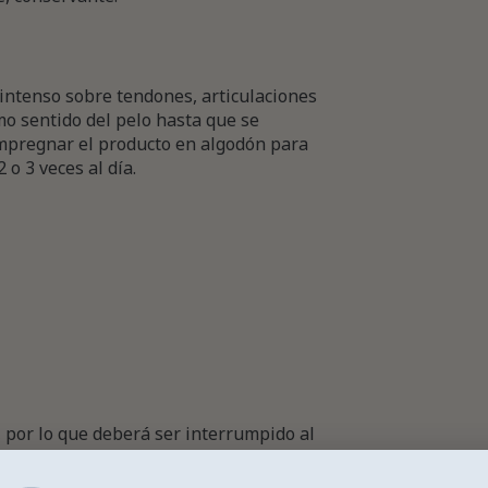
 intenso sobre tendones, articulaciones
o sentido del pelo hasta que se
mpregnar el producto en algodón para
 o 3 veces al día.
or lo que deberá ser interrumpido al