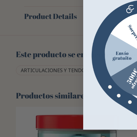
Product Details
Este producto se encuentra en las
ARTICULACIONES Y TENDONES
ARTROSIS CA
Productos similares
-23%