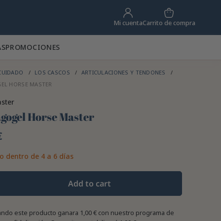
Carrito de compra
Mi cuenta
AS
PROMOCIONES
CUIDADO
LOS CASCOS
ARTICULACIONES Y TENDONES
EL HORSE MASTER
ster
gogel Horse Master
€
o dentro de 4 a 6 días
Add to cart
ndo este producto ganara
1,00 €
con nuestro programa de