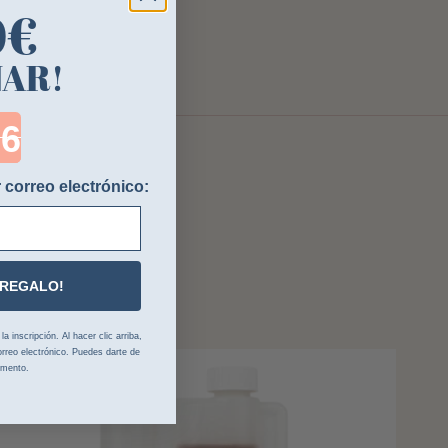
0€
NAR!
ntdown ends in:
 correo electrónico:
 REGALO!
 inscripción. Al hacer clic arriba,
rreo electrónico. Puedes darte de
omento.