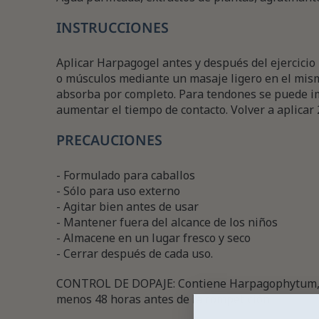
INSTRUCCIONES
Aplicar Harpagogel antes y después del ejercicio
o músculos mediante un masaje ligero en el mism
absorba por completo. Para tendones se puede i
aumentar el tiempo de contacto. Volver a aplicar 2
PRECAUCIONES
- Formulado para caballos
- Sólo para uso externo
- Agitar bien antes de usar
- Mantener fuera del alcance de los niños
- Almacene en un lugar fresco y seco
- Cerrar después de cada uso.
CONTROL DE DOPAJE: Contiene Harpagophytum, p
menos 48 horas antes de la competición.