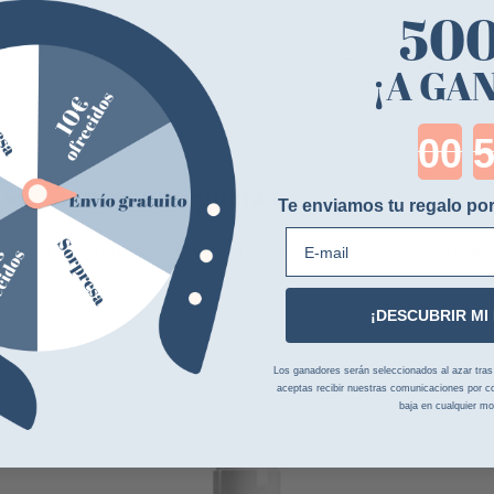
50
¡A GA
Cou
 siguientes categorías
Te enviamos tu regalo por
E-mail
BALLO
HARPAGOPHYTUM
GEL ARNICA
ÁRNICA
¡DESCUBRIR MI
Los ganadores serán seleccionados al azar tras la
aceptas recibir nuestras comunicaciones por co
baja en cualquier m