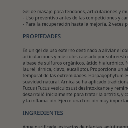
Gel de masaje para tendones, articulaciones y mú
- Uso preventivo antes de las competiciones y ca
- Para la recuperación hasta la mejoría, 2 veces p
PROPIEDADES
Es un gel de uso externo destinado a aliviar el d
articulaciones y músculos causado por sobreesf
a base de sulfuros orgánicos, ácido hialurónico, 
laurel, árnica, clavo, eucalipto). Proporciona un al
temporal de las extremidades. Harpagophytum es
suavidad natural. Arnica se ha aplicado tradicio
Fucus (Fucus vesiculosus) desintoxicante y reminer
desarrolló inicialmente para tratar la artritis, y 
y la inflamación. Ejerce una función muy important
INGREDIENTES
Agua purificada, extractos de plantas, aglutinant