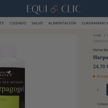
Hogar
TE 👕
CUIDADO 🪮
SALUD ✨
ALIMENTACIÓN 🥕
CUADRA
MARC
HOME
HARPAGOG
Horse Ma
Harpa
24,70 
Enviad
Compra