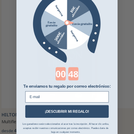
Countdown ends in:
Te enviamos tu regalo por correo electrónico:
E-mail
¡DESCUBRIR MI REGALO!
HILTON HERBS
Multiflex Gold Hilton Herbs
Los ganadores serán seleccionados al azar tras la inscripción. Al hacer clic arriba,
aceptas recibir nuestras comunicaciones por correo electrónico. Puedes darte de
41,99 €
desde
baja en cualquier momento.