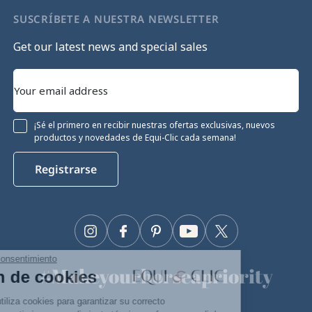
SUSCRÍBETE A NUESTRA NEWSLETTER
Get our latest news and special sales
¡Sé el primero en recibir nuestras ofertas exclusivas, nuevos
productos y novedades de Equi-Clic cada semana!
Registrarse
Instagram
Facebook
Pinterest
YouTube
Twitter
Continúa sin consentimiento
#Makeyourhorseapriority
Gestión de cookies
🫶
Nuestro sitio utiliza cookies para garantizar su correcto