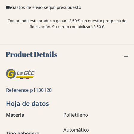
Gastos de envío según presupuesto
local_shipping
Comprando este producto ganara
3,50 €
con nuestro programa de
fidelización. Su carrito contabilizará
3,50 €
.
Product Details
Reference
p1130128
Hoja de datos
Materia
Polietileno
Automático
Típo bebedero