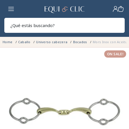
Hogar
Sear
Home
Caballo
Universo cabezera
Bocados
Mors Inox con Aceitun
ON SALE!