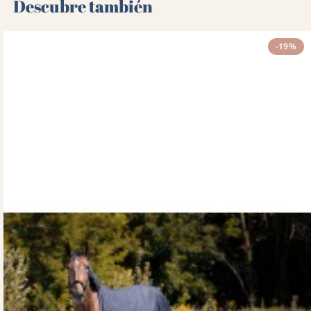
Descubre también 🌻
-19%