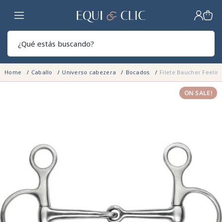
Hogar
Sear
Home
Caballo
Universo cabezera
Bocados
Filete Baucher Feelin
ON SALE!