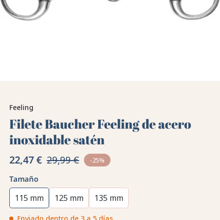
Feeling
Filete Baucher Feeling de acero
inoxidable satén
22,47 €
29,99 €
-25%
Tamaño
115 mm
125 mm
135 mm
Enviado dentro de 3 a 5 días