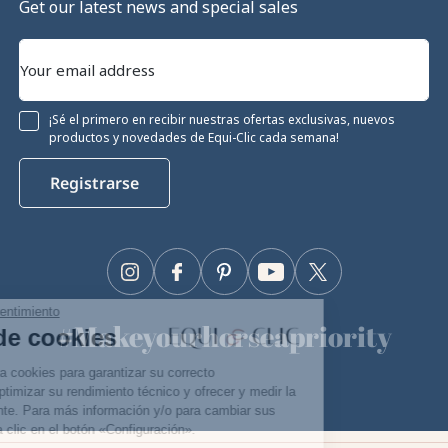
Get our latest news and special sales
¡Sé el primero en recibir nuestras ofertas exclusivas, nuevos
productos y novedades de Equi-Clic cada semana!
Registrarse
Instagram
Facebook
Pinterest
YouTube
Twitter
Continúa sin consentimiento
#Makeyourhorseapriority
Gestión de cookies
🫶
Nuestro sitio utiliza cookies para garantizar su correcto
funcionamiento, optimizar su rendimiento técnico y ofrecer y medir la
publicidad pertinente. Para más información y/o para cambiar sus
preferencias, haga clic en el botón «Configuración».