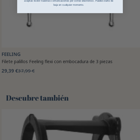
aceptas recibir nuestras comunicaciones por correo electrónico. Puedes darte de
baja en cualquier momento.
FEELING
Filete palillos Feeling flexi con embocadura de 3 piezas
29,39 €
37,99 €
Descubre también 🌻