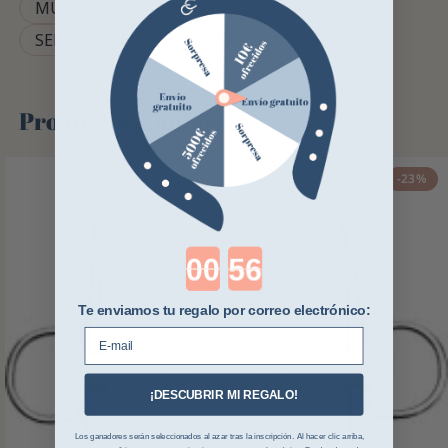
MUSEROLA DE AGUJAS DE DOBLE ROTURA
SENSACIÓN DEL BOCADO
Productos similares
-23%
Countdown ends in:
Te enviamos tu regalo por correo electrónico:
E-mail
¡DESCUBRIR MI REGALO!
Los ganadores serán seleccionados al azar tras la inscripción. Al hacer clic arriba,