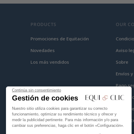
PRODUCTS
OUR C
Promociones de Equitación
Condici
Novedades
Aviso le
Los más vendidos
Sobre
Envíos y
Pago se
Continúa sin consentimiento
Gestión de cookies
Equi-Cli
Mapa del
Nuestro sitio utiliza cookies para garantizar su correcto
funcionamiento, optimizar su rendimiento técnico y ofrecer y
Contact
medir la publicidad pertinente. Para más información y/o para
cambiar sus preferencias, haga clic en el botón «Configuración».