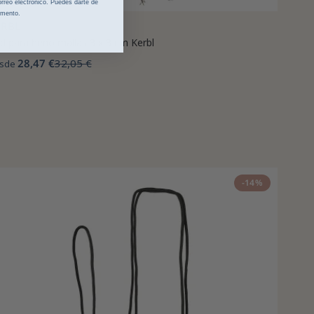
rreo electrónico. Puedes darte de
omento.
ERBL
d para heno mallas 3 x 3 cm Kerbl
28,47 €
32,05 €
sde
-14%