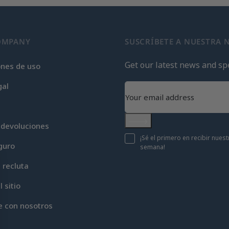
OMPANY
SUSCRÍBETE A NUESTRA 
Get our latest news and spe
ones de uso
gal
 devoluciones
Subscribe
¡Sé el primero en recibir nue
guro
semana!
c recluta
 sitio
e con nosotros