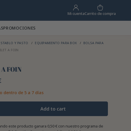
Carrito de compra
Mi cuenta
AS
PROMOCIONES
STABLO Y PASTO
EQUIPAMIENTO PARA BOX
BOLSA PARA
ILET A FOIN
 A FOIN
€
o dentro de 5 a 7 días
Add to cart
ndo este producto ganara
0,50 €
con nuestro programa de