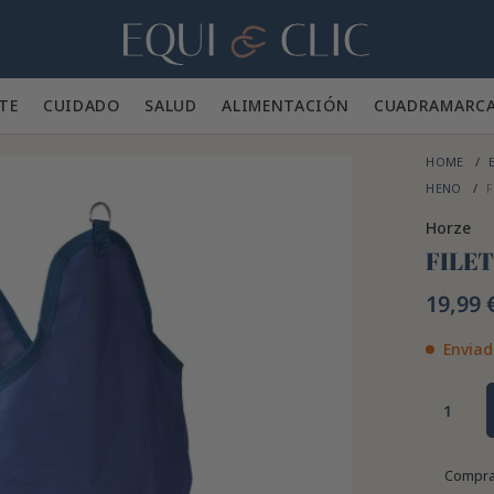
Hogar
TE 👕
CUIDADO 🪮
SALUD ✨
ALIMENTACIÓN 🥕
CUADRA
MARC
HOME
E
HENO
F
Horze
FILET
19,99 
Enviad
Compra