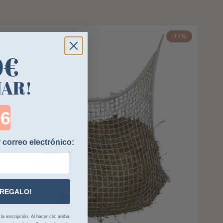
-11%
0€
NAR!
ntdown ends in:
 correo electrónico:
 REGALO!
 inscripción. Al hacer clic arriba,