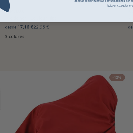
aceptas recibir nuestras comunicaciones por co
baja en cualquier m
LEMIEUX
K
Red de heno LeMieux Hippo
Re
17,16 €
22,95 €
desde
de
3 colores
-12%