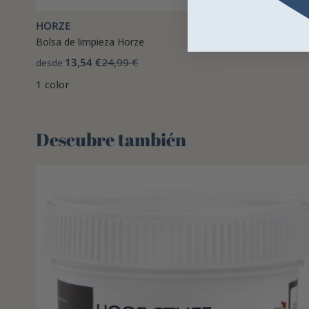
HORZE
Bolsa de limpieza Horze
13,54 €
24,99 €
desde
1 color
Descubre también 🌻