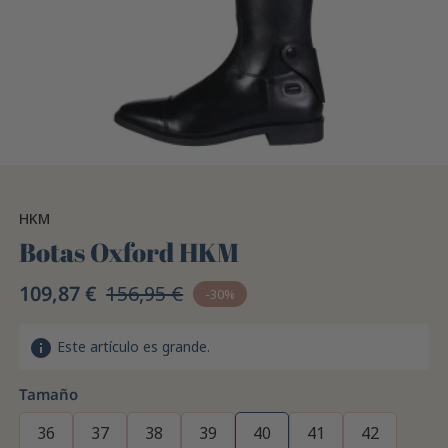
HKM
Botas Oxford HKM
109,87 €
156,95 €
-30%
info
Este artículo es grande.
Tamaño
36
37
38
39
40
41
42