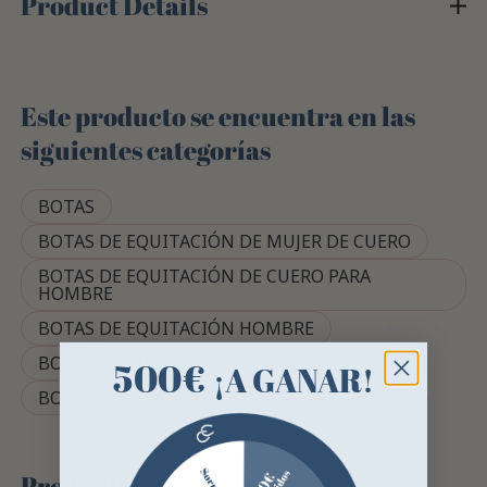
Product Details
Este producto se encuentra en las
siguientes categorías
BOTAS
BOTAS DE EQUITACIÓN DE MUJER DE CUERO
BOTAS DE EQUITACIÓN DE CUERO PARA
HOMBRE
BOTAS DE EQUITACIÓN HOMBRE
BOTAS DE CUERO
500€
¡A GANAR!
BOTTE ÉQUITATION FEMME
BOTAS HKM
Productos similares