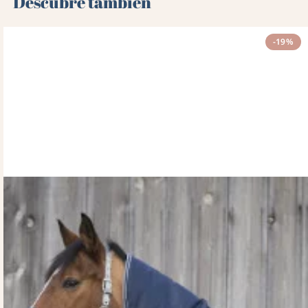
Descubre también 🌻
-19%