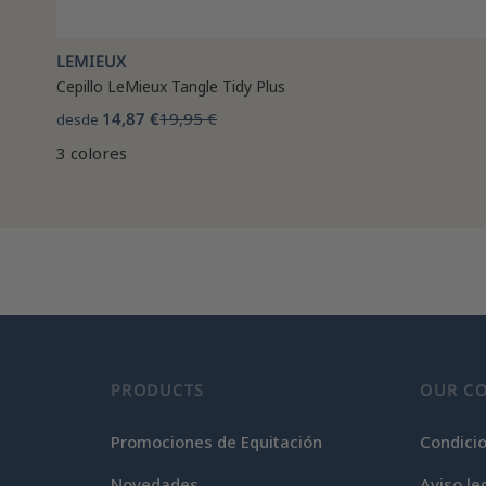
LEMIEUX
Cepillo LeMieux Tangle Tidy Plus
14,87 €
19,95 €
desde
3 colores
PRODUCTS
OUR C
Promociones de Equitación
Condici
Novedades
Aviso le