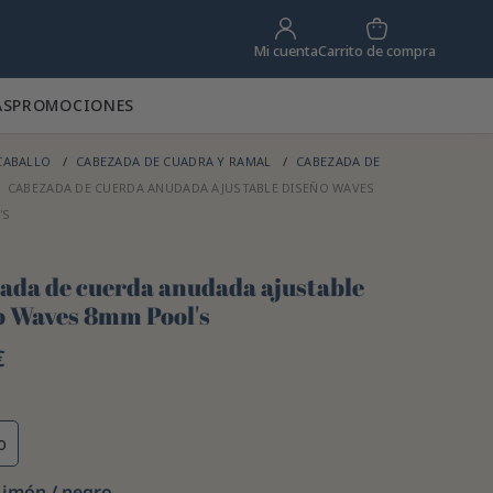
Carrito de compra
Mi cuenta
AS
PROMOCIONES
CABALLO
CABEZADA DE CUADRA Y RAMAL
CABEZADA DE
CABEZADA DE CUERDA ANUDADA AJUSTABLE DISEÑO WAVES
'S
ada de cuerda anudada ajustable
o Waves 8mm Pool's
€
o
Limón / negro