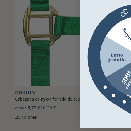
NORTON
Cabezada de nylon forrada de cuero
8,72 €
10,90 €
desde
20 colores