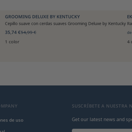
GROOMING DELUXE BY KENTUCKY
E
Cepillo suave con cerdas suaves Grooming Deluxe by Kentucky
Ra
35,74 €
54,99 €
de
1 color
4 
OMPANY
SUSCRÍBETE A NUESTRA 
Get our latest news and spe
ones de uso
gal