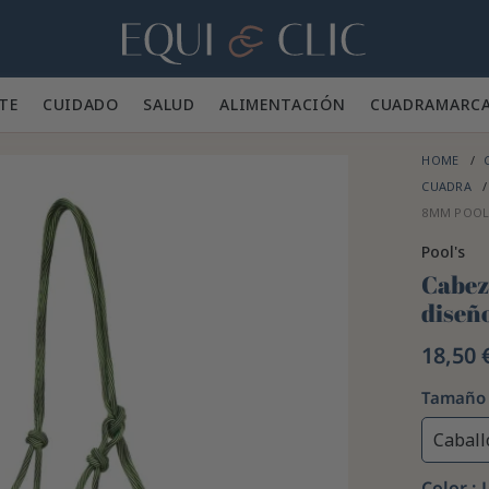
Hogar
TE 👕
CUIDADO 🪮
SALUD ✨
ALIMENTACIÓN 🥕
CUADRA
MARC
HOME
CUADRA
8MM POOL
Pool's
Cabez
diseñ
18,50 
Tamaño
Caball
Color :