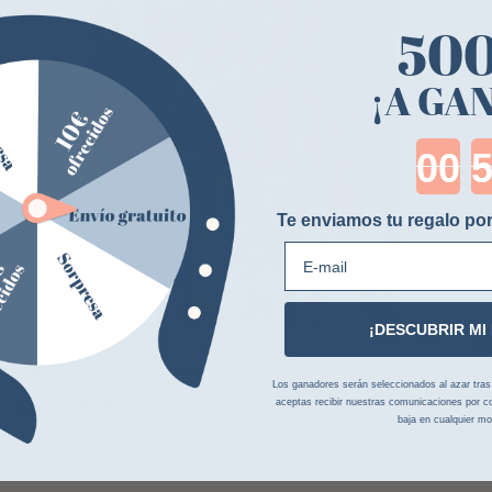
50
¡A GA
Cou
Te enviamos tu regalo por
E-mail
¡DESCUBRIR MI
EKKIA
K
Cabezada potro de nylon
Ca
Los ganadores serán seleccionados al azar tras la
5,99 €
desde
de
aceptas recibir nuestras comunicaciones por co
baja en cualquier m
11 colores
12