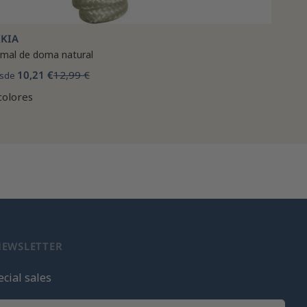
KKIA
mal de doma natural
10,21 €
12,99 €
sde
colores
NEWSLETTER
cial sales