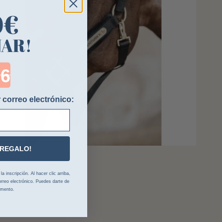
0€
NAR!
ntdown ends in:
 correo electrónico:
 REGALO!
ENTUCKY
bezada Velvet Kentucky
 inscripción. Al hacer clic arriba,
69,99 €
sde
rreo electrónico. Puedes darte de
omento.
 colores