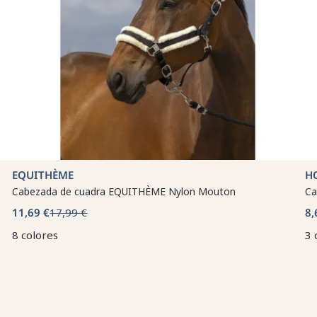
EQUITHÈME
H
Cabezada de cuadra EQUITHÈME Nylon Mouton
Ca
11,69 €
17,99 €
8,
8 colores
3 