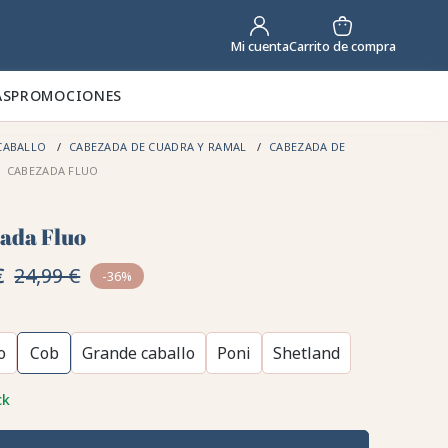
Carrito de compra
Mi cuenta
AS
PROMOCIONES
CABALLO
CABEZADA DE CUADRA Y RAMAL
CABEZADA DE
CABEZADA FLUO
ada Fluo
€
24,99 €
-36%
o
Cob
Grande caballo
Poni
Shetland
ck