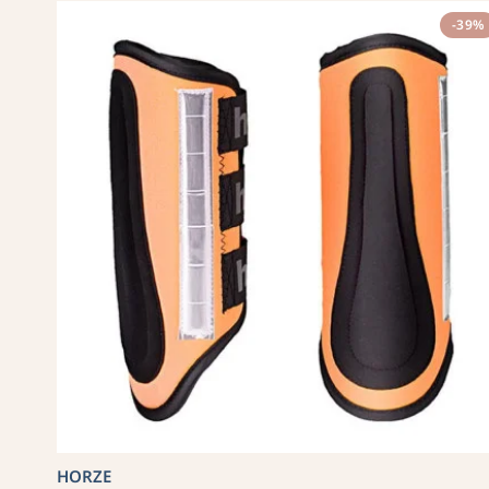
-39%
HORZE