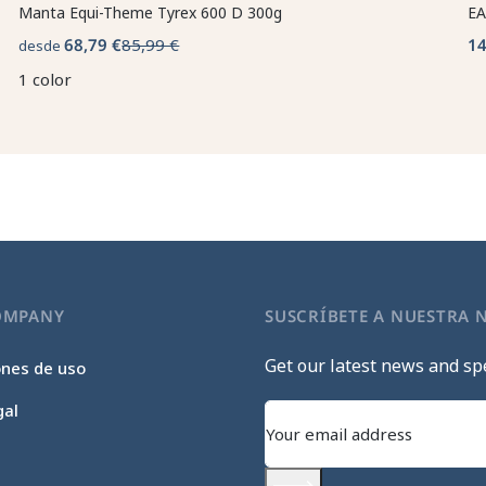
Manta Equi-Theme Tyrex 600 D 300g
EA
68,79 €
85,99 €
14
desde
1 color
OMPANY
SUSCRÍBETE A NUESTRA 
Get our latest news and spe
ones de uso
gal