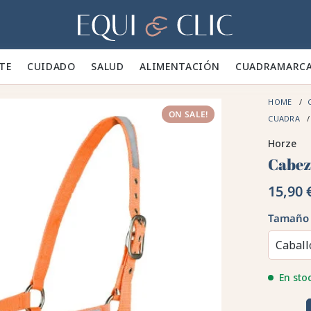
Hogar
TE 👕
CUIDADO 🪮
SALUD ✨
ALIMENTACIÓN 🥕
CUADRA
MARC
HOME
ON SALE!
CUADRA
Horze
Cabez
15,90 
Tamaño
Caball
En sto