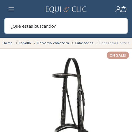
Hogar
Sear
Home
Caballo
Universo cabezera
Cabezadas
Cabezada Horze W
ON SALE!