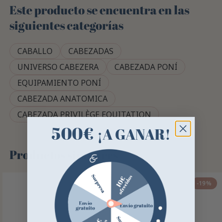
Este producto se encuentra en las
siguientes categorías
CABALLO
CABEZADAS
UNIVERSO CABEZERA
CABEZADA PONÍ
EQUIPAMIENTO PONÍ
CABEZADA ANATOMICA
CABEZADA PRIVILÈGE EQUITATION
500€
¡A GANAR!
Productos similares
-19%