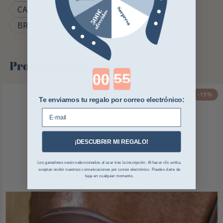
CABEZADA PRIVILÈGE EQUITATION
BRIDA BARNIZADA
Productos similares
Countdown ends in:
-19%
Te enviamos tu regalo por correo electrónico:
E-mail
¡DESCUBRIR MI REGALO!
Los ganadores serán seleccionados al azar tras la inscripción. Al hacer clic arriba,
aceptas recibir nuestras comunicaciones por correo electrónico. Puedes darte de
baja en cualquier momento.