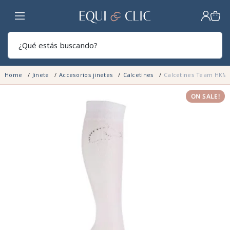
Hogar
Sear
Home
Jinete
Accesorios jinetes
Calcetines
Calcetines Team HKM
ON SALE!