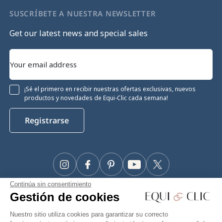
SUSCRÍBETE A NUESTRA NEWSLETTER
Get our latest news and special sales
¡Sé el primero en recibir nuestras ofertas exclusivas, nuevos
productos y novedades de Equi-Clic cada semana!
Registrarse
Instagram
Facebook
Pinterest
YouTube
Twitter
Continúa sin consentimiento
#Makeyourhorseapriority
Gestión de cookies
🫶
Nuestro sitio utiliza cookies para garantizar su correcto