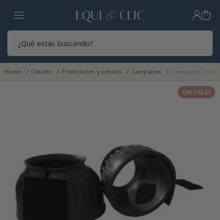
Hogar
Sear
Home
Caballo
Protectores y vendas
Campanas
Campanas Lock 
ON SALE!