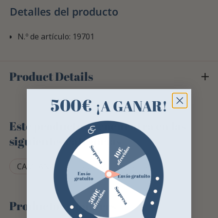
Detalles del producto
N.º de artículo: 19701
Product Details
500€
¡A GANAR!
Este producto se encuentra en las
siguientes categorías
CAMPANAS
EQUIPAMIENTO PONÍ
Productos similares