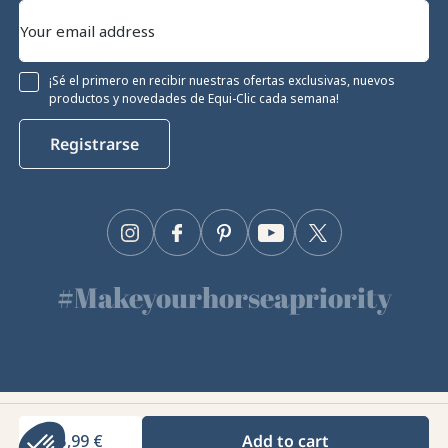
¡Sé el primero en recibir nuestras ofertas exclusivas, nuevos
productos y novedades de Equi-Clic cada semana!
Registrarse
Instagram
Facebook
Pinterest
YouTube
Twitter
ento
#Makeyourhorseapriority
cookies
🫶
kies para garantizar su correcto
r su rendimiento técnico y ofrecer y medir la
Para más información y/o para cambiar sus
en el botón «Configuración».
Equiclic © 2026
entos certificados por
5,99 €
Add to cart